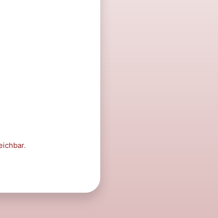
eichbar
.