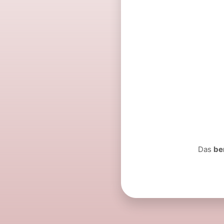
Das
be