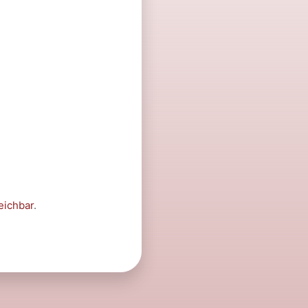
eichbar
.