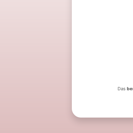
Das
be